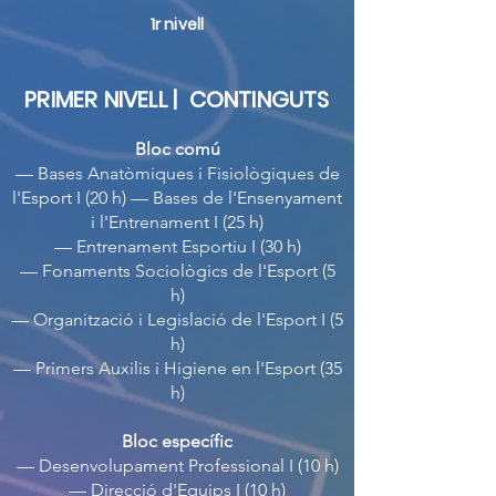
1r nivell
PRIMER NIVELL | CONTINGUTS
Bloc comú
— Bases Anatòmiques i Fisiològiques de
l'Esport I (20 h) — Bases de l'Ensenyament
i l'Entrenament I (25 h)
— Entrenament Esportiu I (30 h)
— Fonaments Sociològics de l'Esport (5
h)
— Organització i Legislació de l'Esport I (5
h)
— Primers Auxilis i Higiene en l'Esport (35
h)
Bloc específic
— Desenvolupament Professional I (10 h)
— Direcció d'Equips I (10 h)