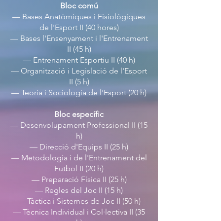
Bloc comú
— Bases Anatòmiques i Fisiològiques
de l'Esport II (40 hores)
— Bases l'Ensenyament i l'Entrenament
II (45 h)
— Entrenament Esportiu II (40 h)
— Organització i Legislació de l'Esport
II (5 h)
— Teoria i Sociologia de l'Esport (20 h)
Bloc específic
— Desenvolupament Professional II (15
h)
— Direcció d'Equips II (25 h)
— Metodologia i de l'Entrenament del
Futbol II (20 h)
— Preparació Física II (25 h)
— Regles del Joc II (15 h)
— Tàctica i Sistemes de Joc II (50 h)
— Tècnica Individual i Col·lectiva II (35