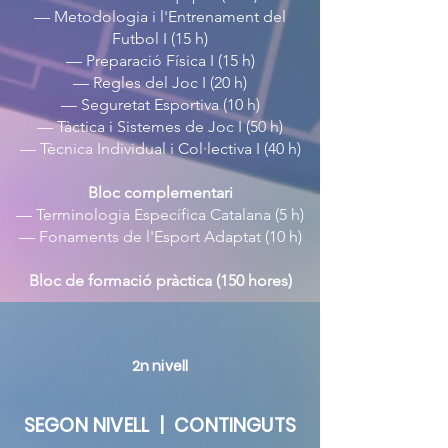
— Metodologia i l'Entrenament del
Futbol I (15 h)
— Preparació Física I (15 h)
— Regles del Joc I (20 h)
— Seguretat Esportiva (10 h)
— Tàctica i Sistemes de Joc I (50 h)
— Tècnica Individual i Col·lectiva I (40 h)
Bloc complementari
— Terminologia Específica Catalana (5 h)
— Fonaments de l'Esport Adaptat (10 h)
Bloc de formació pràctica (150 hores)
2n nivell
SEGON NIVELL | CONTINGUTS