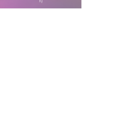
h)
Bloc complementari
— Terminologia Específica Estrangera
(10 h)
— Equipaments Esportius (10 h)
— Informàtica Bàsica Aplicada (10 h)
Bloc de formació pràctica (200 hores)
SORTIDA PROFESSIONAL
Les persones que superen el
primer
nivell o cicle inicial
obtenen un
certificat que els permet accedir al