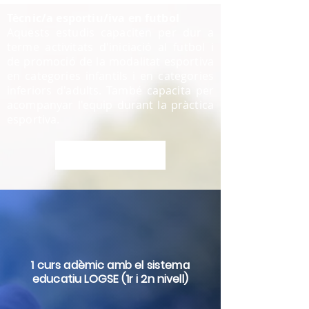
Tècnic/a esportiu/iva en futbol
Aquests estudis capaciten per dur a
terme activitats d'iniciació al futbol i
de promoció de la modalitat esportiva
en categories infantils i en categories
inferiors d'adults. També capacita per
acompanyar l'equip durant la pràctica
esportiva.
FITXA DE L'ESTUDI
1 curs adèmic amb el sistema
educatiu LOGSE (1r i 2n nivell)