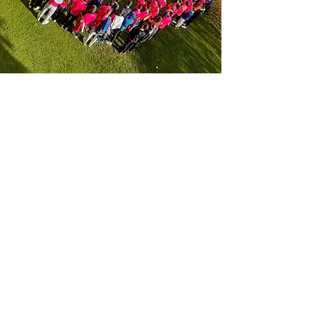
Presentació
El CEES és un centre d'ensenyament
mitjà i superior que, a través d'un
model pedagògic personalitzat i
rigorós, té per objectiu formar
persones en els seus vessants humà,
acadèmic i professional.
Integrat dins el complex educatiu d'El
Seminari - unint una tradició docent
centenària i una clara vocació per la
innovació i la modernitat - els
programes formatius del CEES es
basen en l'ús d'una metodologia